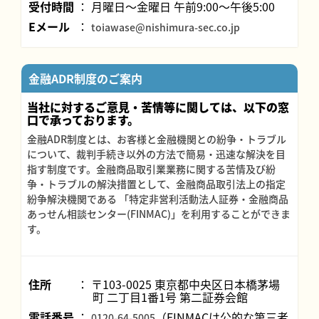
受付時間
月曜日～金曜日 午前9:00～午後5:00
Eメール
toiawase@nishimura-sec.co.jp
金融ADR制度のご案内
当社に対するご意見・苦情等に関しては、以下の窓
口で承っております。
金融ADR制度とは、お客様と金融機関との紛争・トラブル
について、裁判手続き以外の方法で簡易・迅速な解決を目
指す制度です。金融商品取引業業務に関する苦情及び紛
争・トラブルの解決措置として、金融商品取引法上の指定
紛争解決機関である 「特定非営利活動法人証券・金融商品
あっせん相談センター(FINMAC)」を利用することができま
す。
住所
〒103-0025 東京都中央区日本橋茅場
町 二丁目1番1号 第二証券会館
電話番号
（FINMACは公的な第三者
0120-64-5005