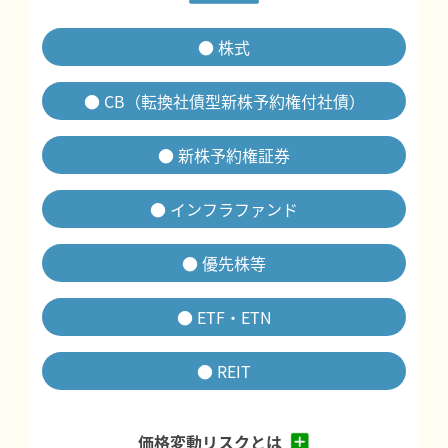
● 株式
● CB（転換社債型新株予約権付社債）
● 新株予約権証券
● インフラファンド
● 優先株等
● ETF・ETN
● REIT
価格変動リスクとは