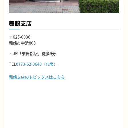
舞鶴支店
〒625-0036
舞鶴市字浜808
・JR「東舞鶴駅」徒歩9分
TEL
0773-62-3643（代表）
舞鶴支店のトピックスはこちら