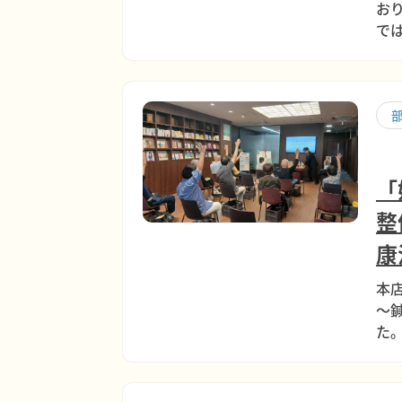
お
で
「
整
康
本
～
た。