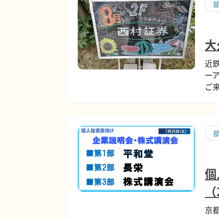
大
近鉄
ー
ご
個
（
京