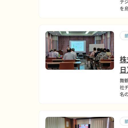
テ
を
株
日
舞
社
名