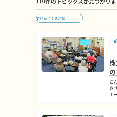
110件のトピックスが見つかり
株
の
こ
さ
ナー