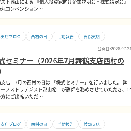
ジスト瀧山による 『個人投資家向け企業説明会・株式講演会』
烏丸コンベンション…
部支店ブログ
西村の日
活動報告
舞鶴支店
公開日:2026.07.3
式セミナー（2026年7月舞鶴支店西村の
）
鶴支店 7月の西村の日は 「株式セミナー」を行いました。 弊
チーフストラテジスト瀧山裕二が講師を務めさせていただき、1
の方にご出席いただ…
部支店ブログ
西村の日
活動報告
綾部支店