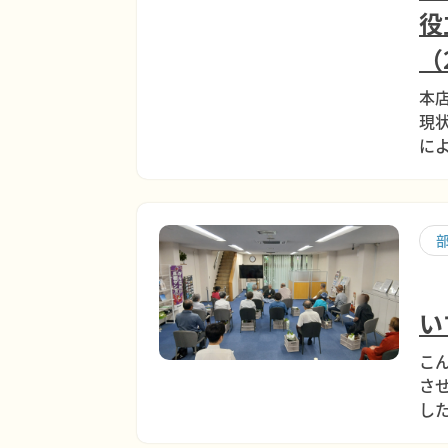
役
（
本
現
に
い
こ
さ
し