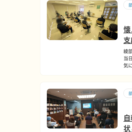
懐
支
綾
当
気
自
状