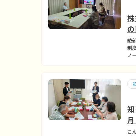
株
の
綾
制
ノ
知
月
こ