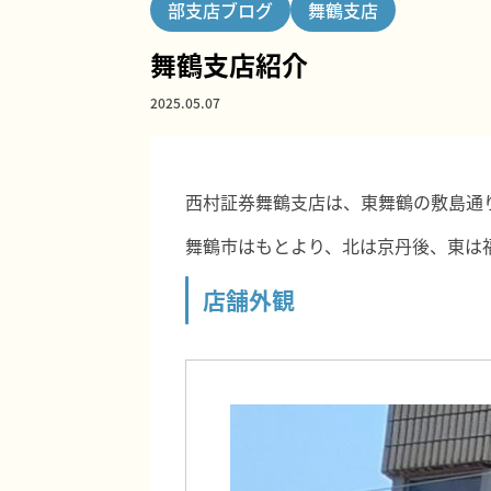
部支店ブログ
舞鶴支店
舞鶴支店紹介
2025.05.07
西村証券舞鶴支店は、東舞鶴の敷島通
舞鶴市はもとより、北は京丹後、東は
店舗外観