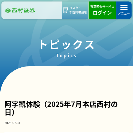
残高照会サービス
リスク・
ログイン
手数料等説明
メニュー
トピックス
Topics
部支店ブログ
西村の日
活動報告
本店
阿字観体験（2025年7月本店西村の
日）
2025.07.31