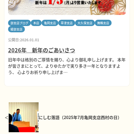
部支店ブログ
本店
亀岡支店
草津支店
大久保支店
舞鶴支店
綾部支店
公開日:2026.01.01
2026年 新年のごあいさつ
旧年中は格別のご厚情を賜り、心より御礼申し上げます。 本年
が皆さまにとって、よりゆたかで実り多き一年となりますよ
う、 心よりお祈り申し上げま…
にしむ落語（2025年7月亀岡支店西村の日）