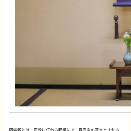
阿字観とは、密教に伝わる瞑想法で、真言宗の基本とされる