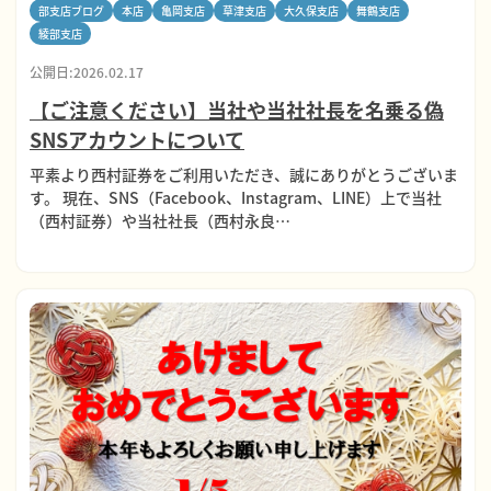
部支店ブログ
本店
亀岡支店
草津支店
大久保支店
舞鶴支店
綾部支店
公開日:2026.02.17
【ご注意ください】当社や当社社長を名乗る偽
SNSアカウントについて
平素より西村証券をご利用いただき、誠にありがとうございま
す。 現在、SNS（Facebook、Instagram、LINE）上で当社
（西村証券）や当社社長（西村永良…