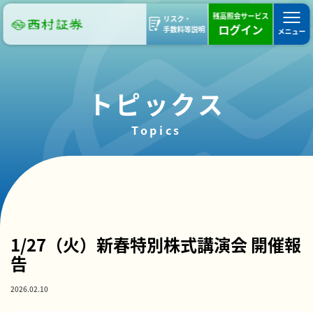
残高照会サービス
リスク・
ログイン
手数料等説明
メニュー
トピックス
Topics
セミナー
活動報告
1/27（火）新春特別株式講演会 開催報
告
2026.02.10