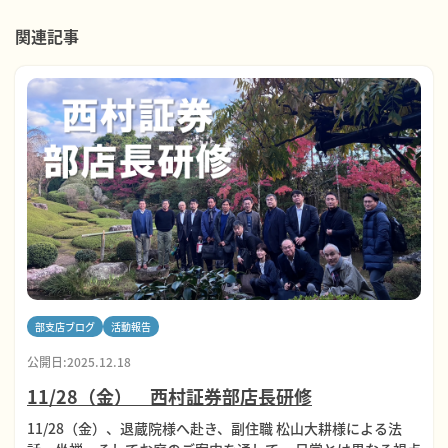
関連記事
部支店ブログ
活動報告
公開日:2025.12.18
11/28（金） 西村証券部店長研修
11/28（金）、退蔵院様へ赴き、副住職 松山大耕様による法