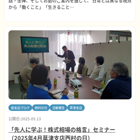
話・坐禅、そしてお庭のご案内を通して、 日常とは異なる視点
から「働くこと」「生きること…
部支店ブログ
西村の日
活動報告
草津支店
公開日:2025.05.13
「先人に学ぶ！株式相場の格言」セミナー
（2025年4月草津支店西村の日）