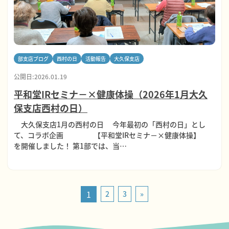
部支店ブログ
西村の日
活動報告
大久保支店
公開日:2026.01.19
平和堂IRセミナ－×健康体操（2026年1月大久
保支店西村の日）
大久保支店1月の西村の日 今年最初の「西村の日」とし
て、コラボ企画 【平和堂IRセミナ－×健康体操】
を開催しました！ 第1部では、当…
1
2
3
»