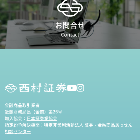
お問合せ
Contact
金融商品取引業者
近畿財務局長（金商）第26号
加入協会：
日本証券業協会
指定紛争解決機関：
特定非営利活動法人 証券・金融商品あっせん
相談センター