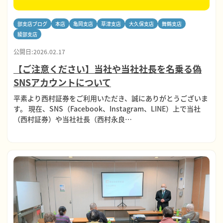
部支店ブログ
本店
亀岡支店
草津支店
大久保支店
舞鶴支店
綾部支店
公開日:2026.02.17
【ご注意ください】当社や当社社長を名乗る偽
SNSアカウントについて
平素より西村証券をご利用いただき、誠にありがとうございま
す。 現在、SNS（Facebook、Instagram、LINE）上で当社
（西村証券）や当社社長（西村永良…