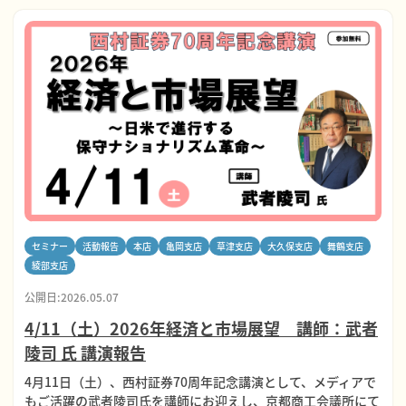
セミナー
活動報告
本店
亀岡支店
草津支店
大久保支店
舞鶴支店
綾部支店
公開日:2026.05.07
4/11（土）2026年経済と市場展望 講師：武者
陵司 氏 講演報告
4月11日（土）、西村証券70周年記念講演として、メディアで
もご活躍の武者陵司氏を講師にお迎えし、京都商工会議所にて