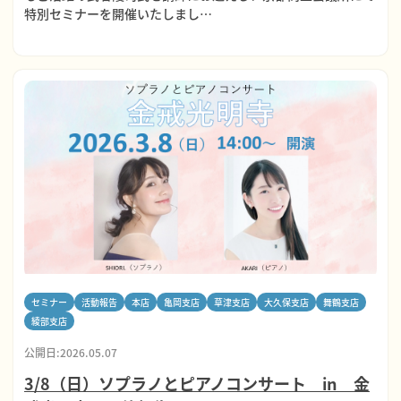
特別セミナーを開催いたしまし…
セミナー
活動報告
本店
亀岡支店
草津支店
大久保支店
舞鶴支店
綾部支店
公開日:2026.05.07
3/8（日）ソプラノとピアノコンサート in 金