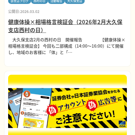
部支店ブログ
西村の日
活動報告
大久保支店
公開日:2026.03.02
健康体操×相場格言検証会（2026年2月大久保
支店西村の日）
大久保支店2月の西村の日 開催報告 【健康体操×
相場格言検証会】 今回も二部構成（14:00～16:00）にて開催
し、地域のお客様に 「体」と「…