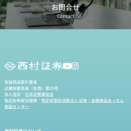
お問合せ
Contact
金融商品取引業者
近畿財務局長（金商）第26号
加入協会：
日本証券業協会
指定紛争解決機関：
特定非営利活動法人 証券・金融商品あっせん
相談センター