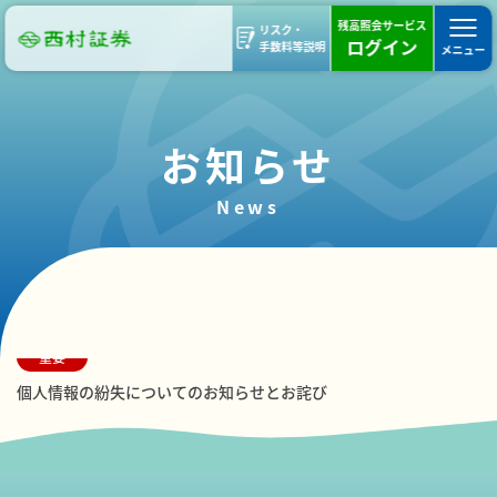
残高照会サービス
リスク・
ログイン
手数料等説明
メニュー
お知らせ
News
2025.11.07
重要
個人情報の紛失についてのお知らせとお詫び