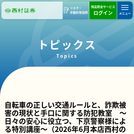
残高照会サービス
リスク・
ログイン
手数料等説明
メニュー
トピックス
Topics
部支店ブログ
西村の日
活動報告
本店
自転車の正しい交通ルールと、詐欺被
害の現状と手口に関する防犯教室 ～
日々の安心に役立つ、下京警察様によ
る特別講座～（2026年6月本店西村の