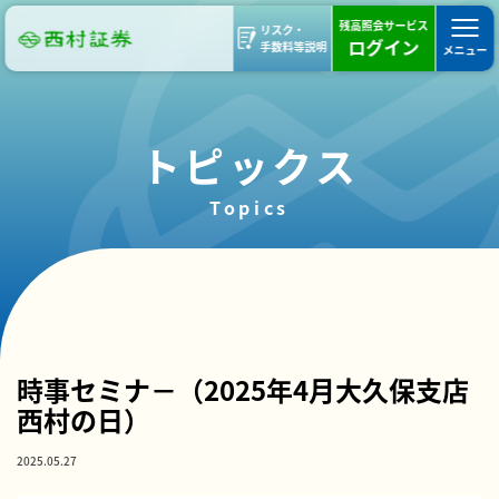
残高照会サービス
リスク・
ログイン
手数料等説明
メニュー
トピックス
Topics
部支店ブログ
西村の日
活動報告
大久保支店
時事セミナ－（2025年4月大久保支店
西村の日）
2025.05.27