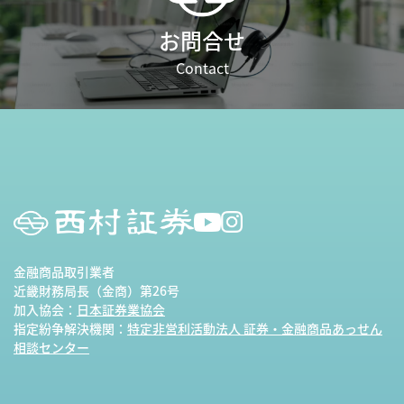
お問合せ
Contact
金融商品取引業者
近畿財務局長（金商）第26号
加入協会：
日本証券業協会
指定紛争解決機関：
特定非営利活動法人 証券・金融商品あっせん
相談センター