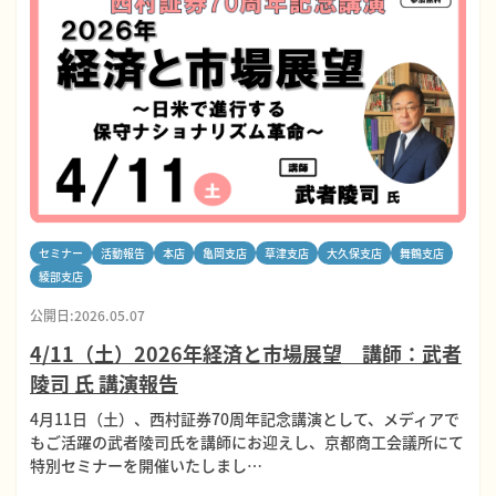
セミナー
活動報告
本店
亀岡支店
草津支店
大久保支店
舞鶴支店
綾部支店
公開日:2026.05.07
4/11（土）2026年経済と市場展望 講師：武者
陵司 氏 講演報告
4月11日（土）、西村証券70周年記念講演として、メディアで
もご活躍の武者陵司氏を講師にお迎えし、京都商工会議所にて
特別セミナーを開催いたしまし…