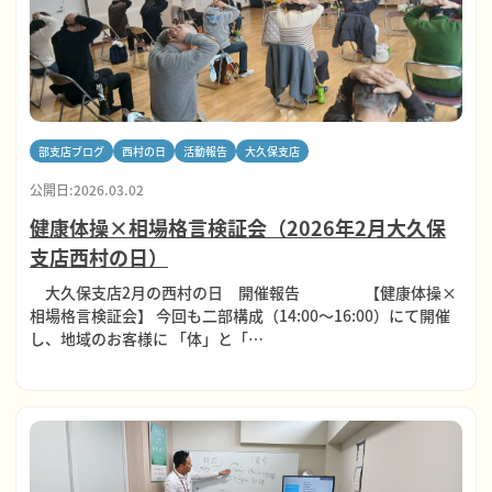
部支店ブログ
西村の日
活動報告
大久保支店
公開日:2026.03.02
健康体操×相場格言検証会（2026年2月大久保
支店西村の日）
大久保支店2月の西村の日 開催報告 【健康体操×
相場格言検証会】 今回も二部構成（14:00～16:00）にて開催
し、地域のお客様に 「体」と「…