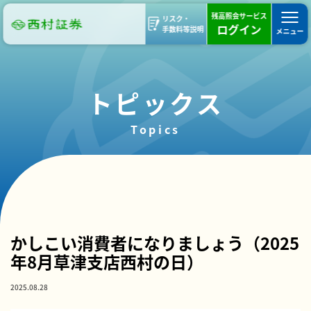
残高照会サービス
リスク・
ログイン
手数料等説明
メニュー
トピックス
Topics
部支店ブログ
西村の日
活動報告
草津支店
かしこい消費者になりましょう（2025
年8月草津支店西村の日）
2025.08.28