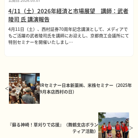
公開日:2026.05.07
4/11（土）2026年経済と市場展望 講師：武者
陵司 氏 講演報告
4月11日（土）、西村証券70周年記念講演として、メディアで
もご活躍の武者陵司氏を講師にお迎えし、京都商工会議所にて
特別セミナーを開催いたしまし…
IRセミナー日本新薬㈱、米株セミナー（2025年
9月本店西村の日）
『蘇る神崎！草刈りで応援』（舞鶴支店ボラン
ティア活動）