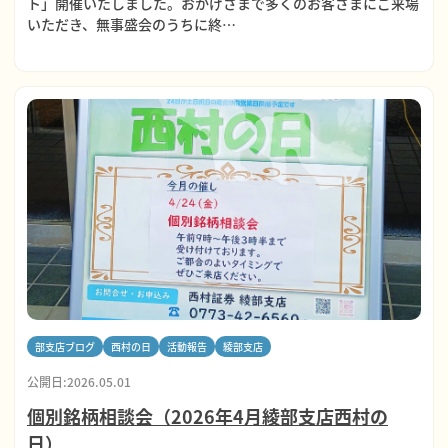
ト」開催いたしました。おかげさまで多くのお客さまにご来場
いただき、無事盛会のうちに終…
部支店ブログ
西村の日
活動報告
綾部支店
公開日:2026.05.01
個別銘柄相談会（2026年4月綾部支店西村の
日）