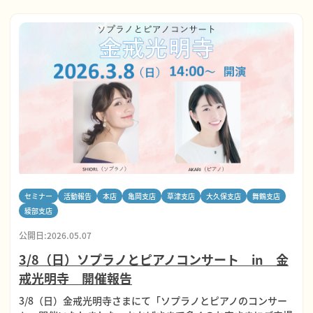
セミナー
活動報告
本店
亀岡支店
草津支店
大久保支店
舞鶴支店
綾部支店
公開日:2026.05.07
3/8（日）ソプラノとピアノコンサート in 金
戒光明寺 開催報告
3/8（日）金戒光明寺さまにて「ソプラノとピアノのコンサー