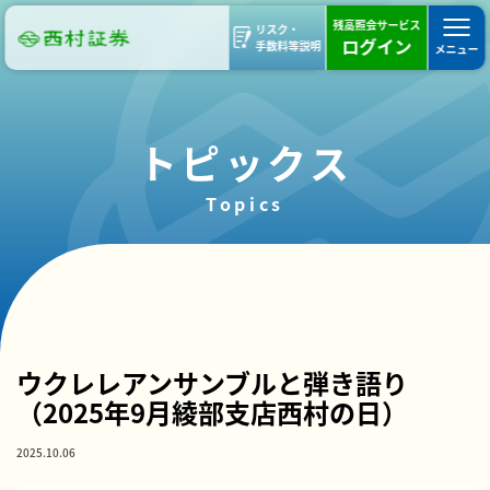
残高照会サービス
リスク・
ログイン
手数料等説明
メニュー
トピックス
Topics
部支店ブログ
西村の日
活動報告
綾部支店
ウクレレアンサンブルと弾き語り
（2025年9月綾部支店西村の日）
2025.10.06