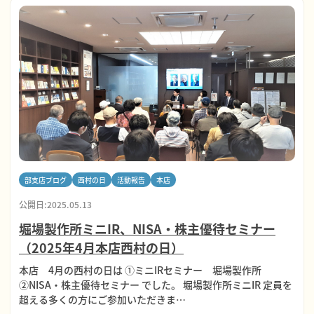
部支店ブログ
西村の日
活動報告
本店
公開日:2025.05.13
堀場製作所ミニIR、NISA・株主優待セミナー
（2025年4月本店西村の日）
本店 4月の西村の日は ①ミニIRセミナー 堀場製作所
②NISA・株主優待セミナー でした。 堀場製作所ミニIR 定員を
超える多くの方にご参加いただきま…