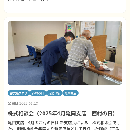
部支店ブログ
西村の日
活動報告
亀岡支店
公開日:2025.05.13
株式相談会（2025年4月亀岡支店 西村の日）
亀岡支店 4月の西村の日は 新支店長による 株式相談会でし
た。 個別相談 今年度より新支店長として赴任した暉峻（てる