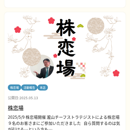
株恋場
活動報告
本店
公開日:2025.05.13
株恋場
2025/5/9 株恋場開催 瀧山チーフストラテジストによる株恋場
９名のお客さまにご参加いただきました 自ら質問するのは気
が引ける…という方も…