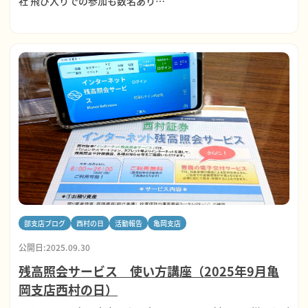
社 飛び入りでの参加も数名あり…
部支店ブログ
西村の日
活動報告
亀岡支店
公開日:2025.09.30
残高照会サービス 使い方講座（2025年9月亀
岡支店西村の日）