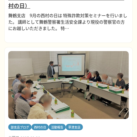
村の日）
舞鶴支店 9月の西村の日は 特殊詐欺対策セミナーを行いまし
た。 講師として舞鶴警察署生活安全課より現役の警察官の方
にお越しいただきました。 特…
部支店ブログ
西村の日
活動報告
草津支店