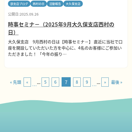
部支店ブログ
西村の日
活動報告
大久保支店
公開日:2025.09.26
時事セミナ－（2025年9月大久保支店西村の
日）
大久保支店 9月西村の日は【時事セミナ－】 直近に当社で口
座を開設していただいた方を中心に、4名のお客様にご参加い
ただきました！ 「今年の振り…
...
7
...
« 先頭
«
5
6
8
9
»
最後 »