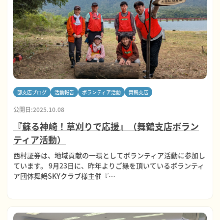
部支店ブログ
活動報告
ボランティア活動
舞鶴支店
公開日:2025.10.08
『蘇る神崎！草刈りで応援』（舞鶴支店ボラン
ティア活動）
西村証券は、地域貢献の一環としてボランティア活動に参加し
ています。 9月23日に、昨年よりご縁を頂いているボランティ
ア団体舞鶴SKYクラブ様主催『…