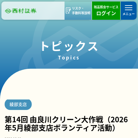
残高照会サービス
リスク・
ログイン
手数料等説明
メニュー
トピックス
Topics
部支店ブログ
活動報告
ボランティア活動
綾部支店
第14回 由良川クリーン大作戦（2026
年5月綾部支店ボランティア活動）