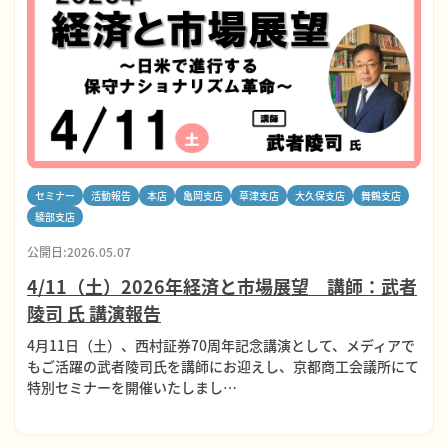
セミナー
活動報告
本店
亀岡支店
草津支店
大久保支店
舞鶴支店
綾部支店
公開日:2026.05.07
4/11（土）2026年経済と市場展望 講師：武者
陵司 氏 講演報告
4月11日（土）、西村証券70周年記念講演として、メディアで
もご活躍の武者陵司氏を講師にお迎えし、京都商工会議所にて
特別セミナーを開催いたしまし…