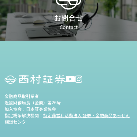
お問合せ
Contact
金融商品取引業者
近畿財務局長（金商）第26号
加入協会：
日本証券業協会
指定紛争解決機関：
特定非営利活動法人 証券・金融商品あっせん
相談センター