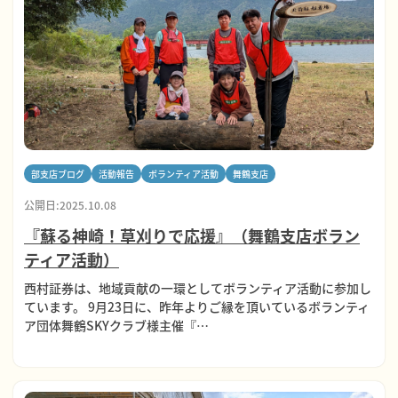
部支店ブログ
活動報告
ボランティア活動
舞鶴支店
公開日:2025.10.08
『蘇る神崎！草刈りで応援』（舞鶴支店ボラン
ティア活動）
西村証券は、地域貢献の一環としてボランティア活動に参加し
ています。 9月23日に、昨年よりご縁を頂いているボランティ
ア団体舞鶴SKYクラブ様主催『…