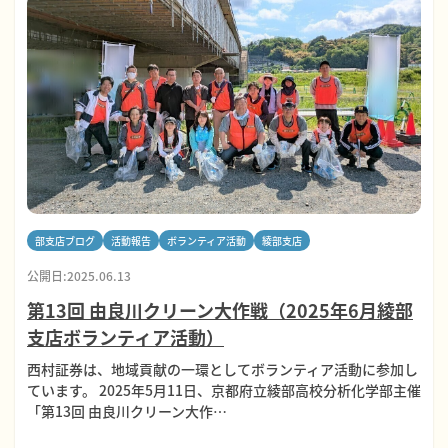
部支店ブログ
活動報告
ボランティア活動
綾部支店
公開日:2025.06.13
第13回 由良川クリーン大作戦（2025年6月綾部
支店ボランティア活動）
西村証券は、地域貢献の一環としてボランティア活動に参加し
ています。 2025年5月11日、京都府⽴綾部⾼校分析化学部主催
「第13回 由良川クリーン大作…