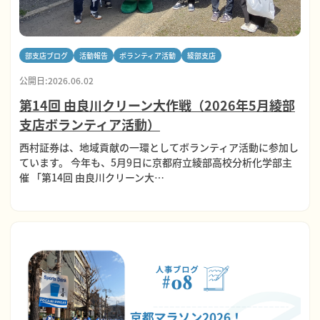
部支店ブログ
活動報告
ボランティア活動
綾部支店
公開日:2026.06.02
第14回 由良川クリーン大作戦（2026年5月綾部
支店ボランティア活動）
西村証券は、地域貢献の一環としてボランティア活動に参加し
ています。 今年も、5月9日に京都府⽴綾部⾼校分析化学部主
催 「第14回 由良川クリーン大…