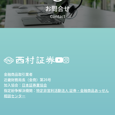
お問合せ
Contact
金融商品取引業者
近畿財務局長（金商）第26号
加入協会：
日本証券業協会
指定紛争解決機関：
特定非営利活動法人 証券・金融商品あっせん
相談センター