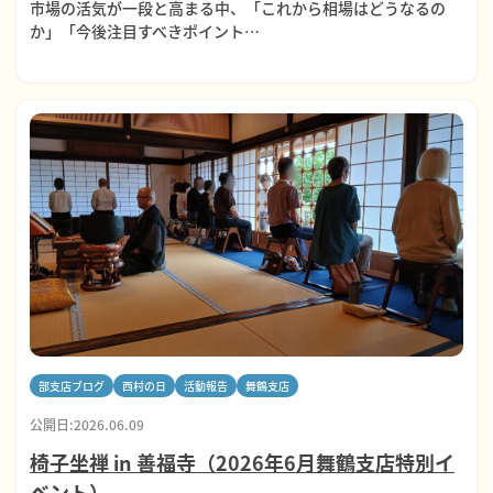
市場の活気が一段と高まる中、「これから相場はどうなるの
か」「今後注目すべきポイント…
部支店ブログ
西村の日
活動報告
舞鶴支店
公開日:2026.06.09
椅子坐禅 in 善福寺（2026年6月舞鶴支店特別イ
ベント）