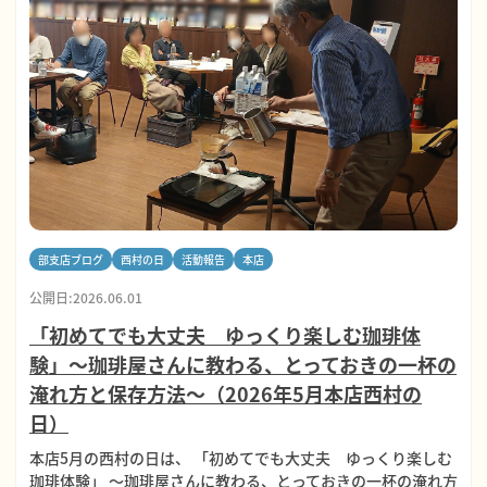
部支店ブログ
西村の日
活動報告
本店
公開日:2026.06.01
「初めてでも大丈夫 ゆっくり楽しむ珈琲体
験」～珈琲屋さんに教わる、とっておきの一杯の
淹れ方と保存方法～（2026年5月本店西村の
日）
本店5月の西村の日は、 「初めてでも大丈夫 ゆっくり楽しむ
珈琲体験」 ～珈琲屋さんに教わる、とっておきの一杯の淹れ方