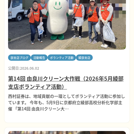
部支店ブログ
活動報告
ボランティア活動
綾部支店
公開日:2026.06.02
第14回 由良川クリーン大作戦（2026年5月綾部
支店ボランティア活動）
西村証券は、地域貢献の一環としてボランティア活動に参加し
ています。 今年も、5月9日に京都府⽴綾部⾼校分析化学部主
催 「第14回 由良川クリーン大…