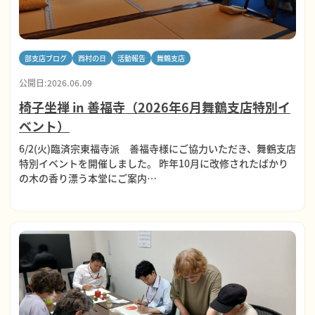
部支店ブログ
西村の日
活動報告
舞鶴支店
公開日:2026.06.09
椅子坐禅 in 善福寺（2026年6月舞鶴支店特別イ
ベント）
6/2(火)臨済宗東福寺派 善福寺様にご協力いただき、舞鶴支店
特別イベントを開催しました。 昨年10月に改修されたばかり
の木の香り漂う本堂にご案内…