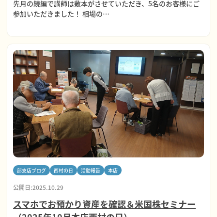
先月の続編で講師は敷本がさせていただき、5名のお客様にご
参加いただきました！ 相場の…
部支店ブログ
西村の日
活動報告
本店
公開日:2025.10.29
スマホでお預かり資産を確認＆米国株セミナー
（2025年10月本店西村の日）