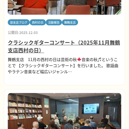
部支店ブログ
西村の日
活動報告
舞鶴支店
公開日:2025.12.03
クラシックギターコンサート（2025年11月舞鶴
支店西村の日）
舞鶴支店 11月の西村の日は芸術の秋
音楽の秋♬というこ
とで 【クラシックギターコンサート】を行いました。 歌謡曲
やラテン音楽など幅広いジャンル…