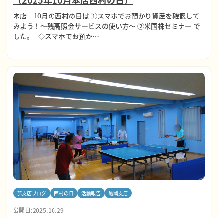
本店 10月の西村の日は ①スマホでお預かり資産を確認して
みよう！～残高照会サービスの使い方～ ②米国株セミナー で
した。 ◇スマホでお預か…
部支店ブログ
西村の日
活動報告
亀岡支店
公開日:2025.10.29