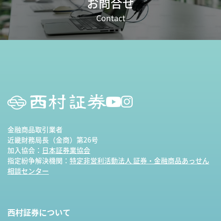
お問合せ
Contact
金融商品取引業者
近畿財務局長（金商）第26号
加入協会：
日本証券業協会
指定紛争解決機関：
特定非営利活動法人 証券・金融商品あっせん
相談センター
西村証券について