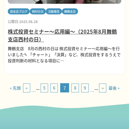
部支店ブログ
西村の日
活動報告
舞鶴支店
公開日:2025.08.28
株式投資セミナー～応用編～（2025年8月舞鶴
支店西村の日）
舞鶴支店 8月の西村の日は 株式投資セミナー～応用編～を行
いました✎ 「チャート」「決算」など、株式投資をするうえで
投資判断の材料となる項目に…
...
7
...
« 先頭
«
5
6
8
9
»
最後 »