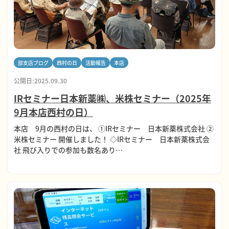
部支店ブログ
西村の日
活動報告
本店
公開日:2025.09.30
IRセミナー日本新薬㈱、米株セミナー（2025年
9月本店西村の日）
本店 9月の西村の日は、 ①IRセミナー 日本新薬株式会社 ②
米株セミナー 開催しました！ ◇IRセミナー 日本新薬株式会
社 飛び入りでの参加も数名あり…