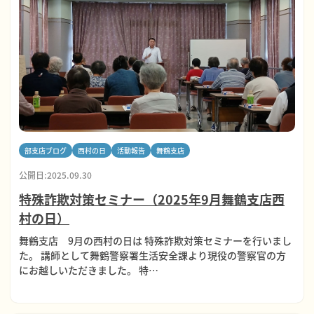
部支店ブログ
西村の日
活動報告
舞鶴支店
公開日:2025.09.30
特殊詐欺対策セミナー（2025年9月舞鶴支店西
村の日）
舞鶴支店 9月の西村の日は 特殊詐欺対策セミナーを行いまし
た。 講師として舞鶴警察署生活安全課より現役の警察官の方
にお越しいただきました。 特…