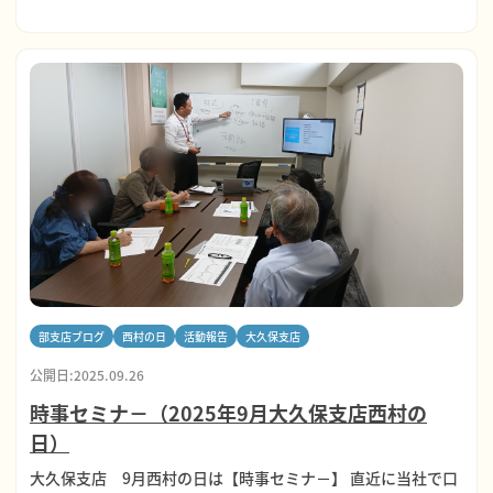
部支店ブログ
西村の日
活動報告
大久保支店
公開日:2025.09.26
時事セミナ－（2025年9月大久保支店西村の
日）
大久保支店 9月西村の日は【時事セミナ－】 直近に当社で口